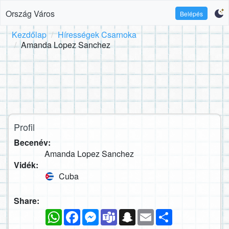
Ország Város
Belépés
Kezdőlap
Hírességek Csarnoka
Amanda Lopez Sanchez
Profil
Becenév:
Amanda Lopez Sanchez
Vidék:
Cuba
Share:
WhatsApp
Facebook
Messenger
Teams
Snapchat
Email
Megosztás