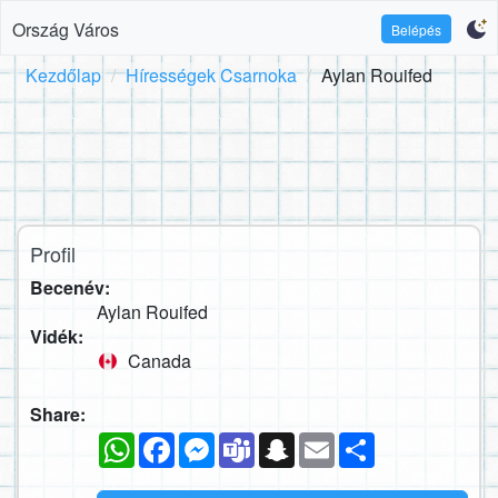
Ország Város
Belépés
Kezdőlap
Hírességek Csarnoka
Aylan Rouifed
Profil
Becenév:
Aylan Rouifed
Vidék:
Canada
Share:
WhatsApp
Facebook
Messenger
Teams
Snapchat
Email
Megosztás