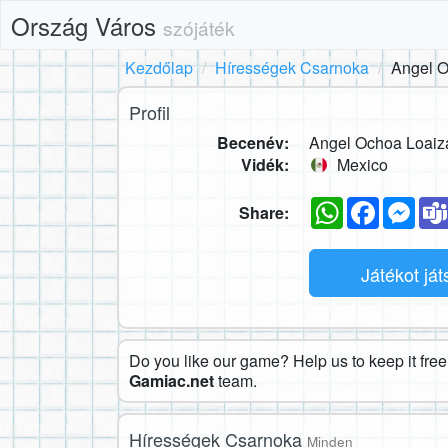
Ország Város
szójáték
Kezdőlap
Hírességek Csarnoka
Angel O
Profil
Becenév:
Angel Ochoa Loaiz
Vidék:
Mexico
WhatsApp
Faceboo
Mes
Share:
Játékot já
Do you like our game? Help us to keep it free.
Gamiac.net
team.
Hírességek Csarnoka
Minden