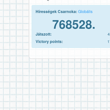
Hírességek Csarnoka:
Globális
768528.
Játszott:
4
Victory points:
1