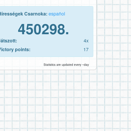
Hírességek Csarnoka:
español
450298.
Játszott:
4x
Victory points:
17
Statistics are updated every ~day