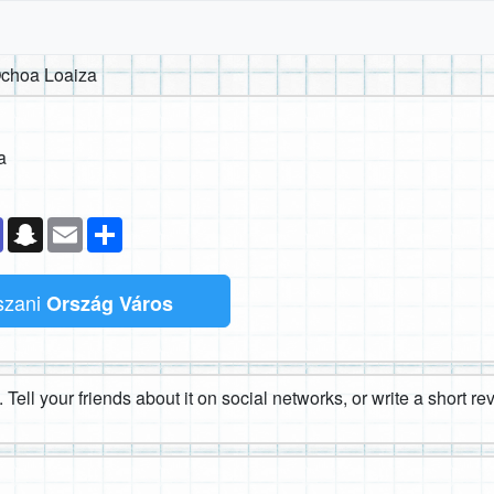
choa Loaiza
a
k
senger
Teams
Snapchat
Email
Megosztás
tszani
Ország Város
 Tell your friends about it on social networks, or write a short r