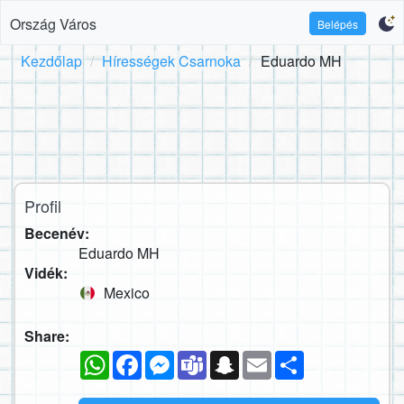
Ország Város
Belépés
Kezdőlap
Hírességek Csarnoka
Eduardo MH
Profil
Becenév:
Eduardo MH
Vidék:
Mexico
Share:
WhatsApp
Facebook
Messenger
Teams
Snapchat
Email
Megosztás