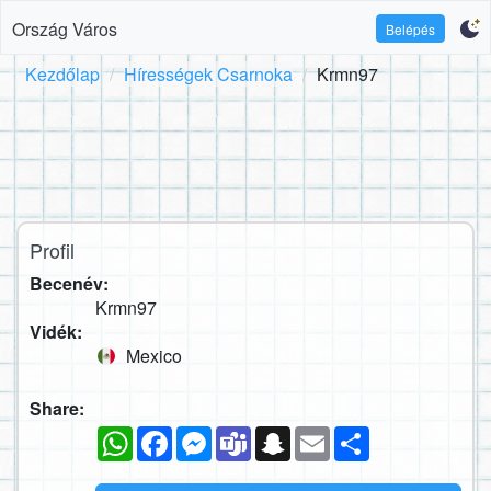
Ország Város
Belépés
Kezdőlap
Hírességek Csarnoka
Krmn97
Profil
Becenév:
Krmn97
Vidék:
Mexico
Share:
WhatsApp
Facebook
Messenger
Teams
Snapchat
Email
Megosztás